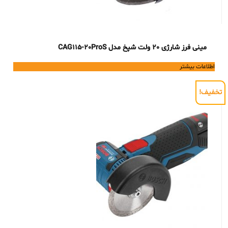
مینی فرز شارژی 20 ولت شپخ مدل CAG115-20ProS
اطلاعات بیشتر
تخفیف!