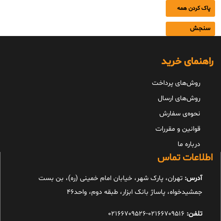
پاک کردن همه
سنجش
راهنمای خرید
روش‌های پرداخت
روش‌های ارسال
نحوه‌ی سفارش
قوانین و مقررات
درباره ما
اطلاعات تماس
آدرس:
تهران، پارک شهر، خیابان امام خمینی (ره)، بن بست
جمشیدخواه، پاساژ بانک ابزار، طبقه دوم، واحد46
تلفن:
02166709516-02166709526