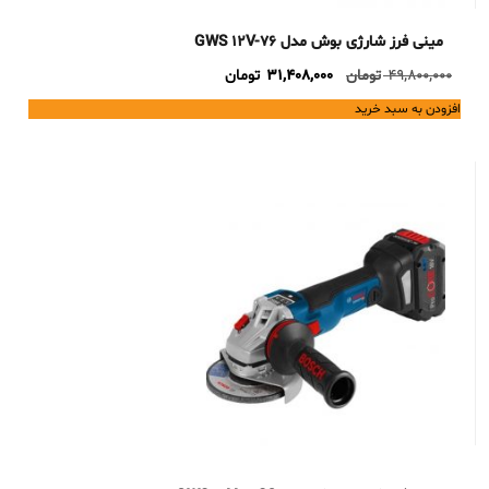
مینی فرز شارژی بوش مدل GWS 12V-76
Current
Original
49,800,000
تومان
31,408,000
تومان
price
price
افزودن به سبد خرید
is:
was:
49,800,000 تومان.
31,408,000 تومان.