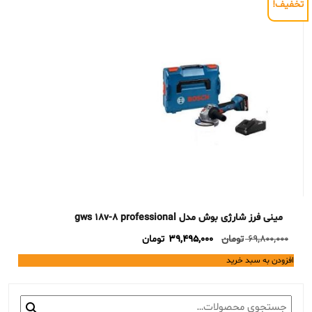
تخفیف!
مینی فرز شارژی بوش مدل gws 18v-8 professional
Current
Original
69,800,000
تومان
39,495,000
تومان
price
price
افزودن به سبد خرید
is:
was:
69,800,000 تومان.
39,495,000 تومان.
جستجو