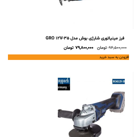
فرز مینیاتوری شارژی بوش مدل GRO 12V-35
Current
Original
94,500,000
تومان
79,800,000
تومان
price
price
افزودن به سبد خرید
is:
was:
94,500,000 تومان.
79,800,000 تومان.