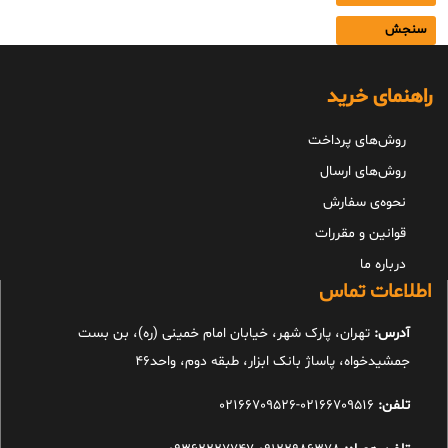
سنجش
راهنمای خرید
روش‌های پرداخت
روش‌های ارسال
نحوه‌ی سفارش
قوانین و مقررات
درباره ما
اطلاعات تماس
آدرس:
تهران، پارک شهر، خیابان امام خمینی (ره)، بن بست
جمشیدخواه، پاساژ بانک ابزار، طبقه دوم، واحد46
تلفن:
02166709516-02166709526