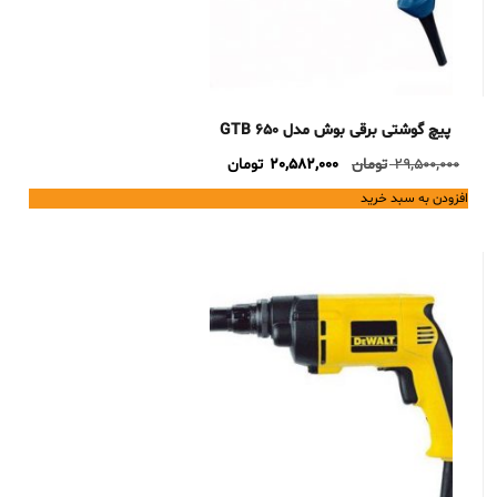
پیچ گوشتی برقی بوش مدل GTB 650
Current
Original
29,500,000
تومان
20,582,000
تومان
price
price
افزودن به سبد خرید
is:
was:
29,500,000 تومان.
20,582,000 تومان.