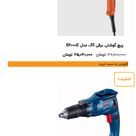
پیچ گوشتی برقی آاگ مدل S4000E
Current
Original
27,800,000
تومان
25,020,000
تومان
price
price
افزودن به سبد خرید
is:
was:
27,800,000 تومان.
25,020,000 تومان.
تخفیف!