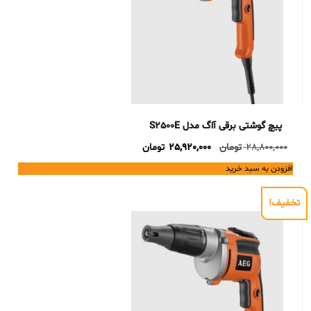
پیچ گوشتی برقی آاگ مدل S2500E
Current
Original
28,800,000
تومان
25,920,000
تومان
price
price
افزودن به سبد خرید
is:
was:
28,800,000 تومان.
25,920,000 تومان.
تخفیف!