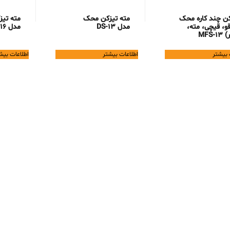
کن چند کاره محک
مته تیزکن محک
مته تی
و، قیچی، مته،
مدل DS-13
مدل DS-16
MFS-1
 بیشتر
اطلاعات بیشتر
اطلاعات بیش