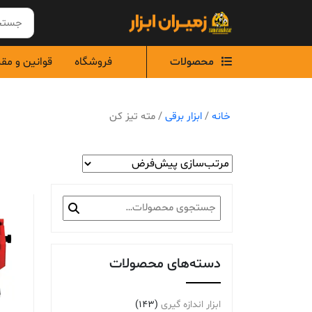
Ski
t
conten
محصولات
فروشگاه
قوانین و مق
خانه
/
ابزار برقی
/ مته تیز کن
جستجو
برای:
دسته‌های محصولات
ابزار اندازه گیری
(143)