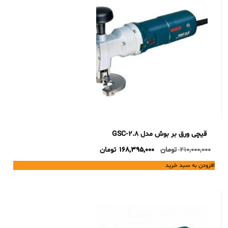
قیچی ورق بر بوش مدل GSC-2.8
Current
Original
210,000,000
تومان
168,395,000
تومان
price
price
افزودن به سبد خرید
is:
was:
210,000,000 تومان.
168,395,000 تومان.