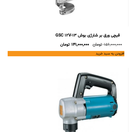
قیچی ورق بر شارژی بوش GSC 12V-13
Current
Original
156,000,000
تومان
141,000,000
تومان
price
price
افزودن به سبد خرید
is:
was:
156,000,000 تومان.
141,000,000 تومان.