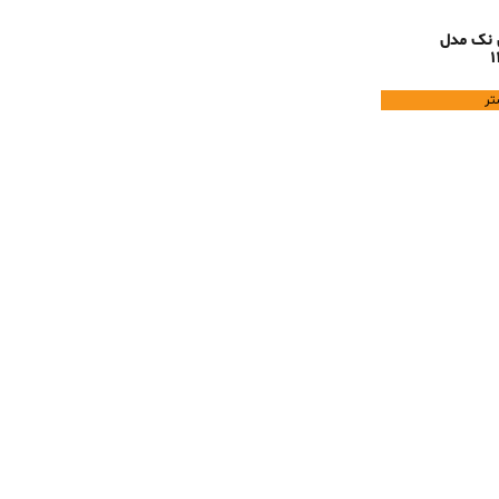
 نک مدل
1
تر