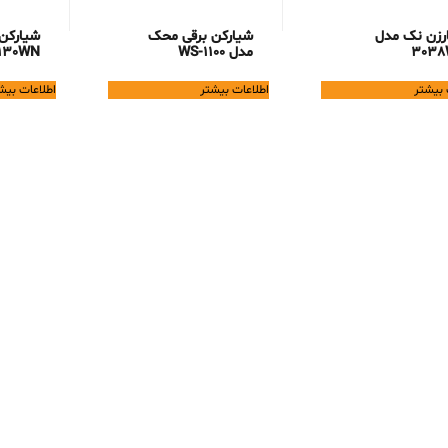
رزن نک مدل
شیارکن برقی محک
شیارکن
303
مدل WS-1100
130WN
 بیشتر
اطلاعات بیشتر
اطلاعات بیش