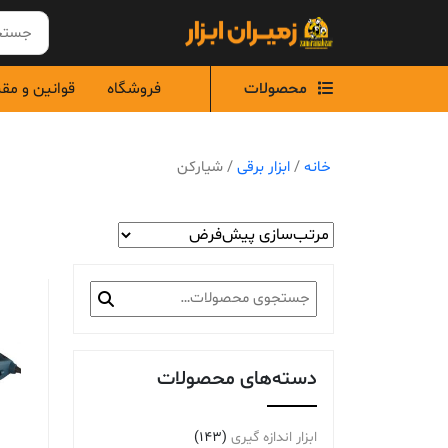
Ski
t
conten
محصولات
فروشگاه
قوانین و مق
خانه
/
ابزار برقی
/ شیارکن
جستجو
برای:
دسته‌های محصولات
ابزار اندازه گیری
(143)