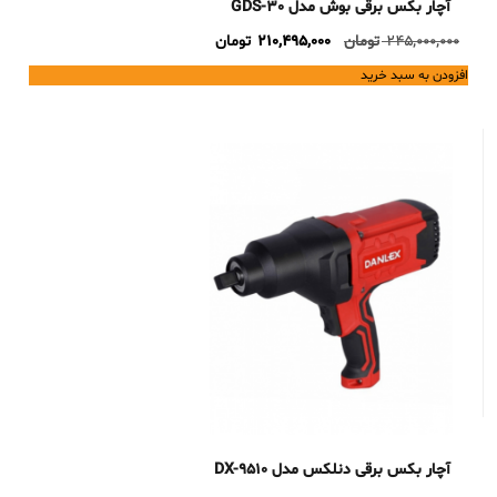
آچار بکس برقی بوش مدل GDS-30
Current
Original
245,000,000
تومان
210,495,000
تومان
price
price
افزودن به سبد خرید
is:
was:
245,000,000 تومان.
210,495,000 تومان.
آچار بکس برقی دنلکس مدل DX-9510