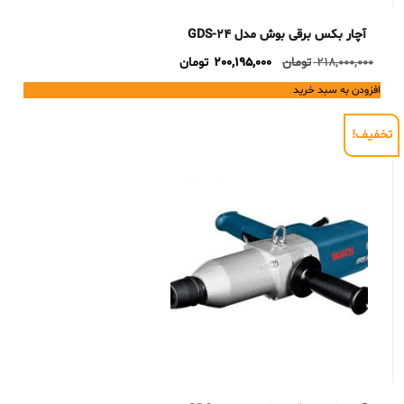
آچار بکس برقی بوش مدل GDS-24
Current
Original
218,000,000
تومان
200,195,000
تومان
price
price
افزودن به سبد خرید
is:
was:
218,000,000 تومان.
200,195,000 تومان.
تخفیف!