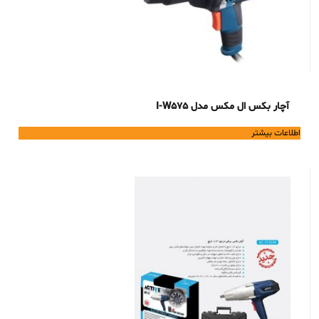
آچار بکس ال مکس مدل I-W575
اطلاعات بیشتر