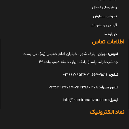
روش‌های ارسال
نحوه‌ی سفارش
قوانین و مقررات
درباره ما
اطلاعات تماس
آدرس:
تهران، پارک شهر، خیابان امام خمینی (ره)، بن بست
جمشیدخواه، پاساژ بانک ابزار، طبقه دوم، واحد46
تلفن:
02166709516-02166709526
تلفن همراه:
09122986378-09362227747
ایمیل:
info@zamiranabzar.com
نماد الکترونیک