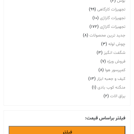
بوش
(2)
تجهیزات کارگاهی
(99)
تجهیزات گاراژی
(10)
تجهیزات گاراژِی
(172)
جدید ترین محصولات
(8)
چوش لوله
(3)
شگفت انگیز
(3)
فروش ویژه
(7)
کمپرسور هوا
(8)
کیف و جعبه ابزار
(13)
منگنه کوب بادی
(1)
یراق الات
(2)
فیلتر براساس قیمت:
حداقل
حداکثر
فیلتر