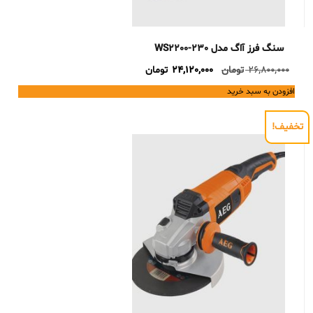
سنگ فرز آاگ مدل WS2200-230
Current
Original
26,800,000
تومان
24,120,000
تومان
price
price
افزودن به سبد خرید
is:
was:
26,800,000 تومان.
24,120,000 تومان.
تخفیف!