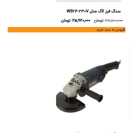
سنگ فرز آاگ مدل WS24-230V
Current
Original
28,800,000
تومان
25,920,000
تومان
price
price
افزودن به سبد خرید
is:
was:
28,800,000 تومان.
25,920,000 تومان.