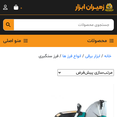
Ski
0
t
conten
محصولات
منو اصلی
خانه
/
ابزار برقی
/
انواع فرز ها
/ فرز سنگبری