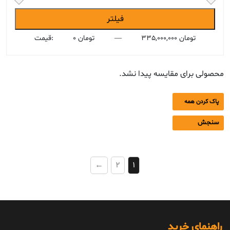
حداقل
حداکثر
فیلتر
قیمت
قیمت
335,000,000 تومان
—
0 تومان
قیمت:
محصولی برای مقایسه پیدا نشد.
پاک کردن همه
سنجش
←
2
1
راهنمای خرید