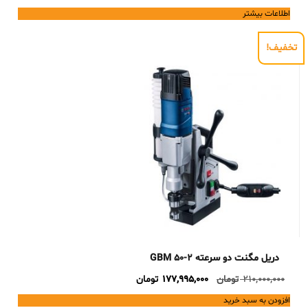
اطلاعات بیشتر
تخفیف!
دریل مگنت دو سرعته GBM 50-2
Current
Original
210,000,000
تومان
177,995,000
تومان
price
price
افزودن به سبد خرید
is:
was: