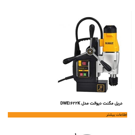
210,000,000 تومان.
177,995,000 تومان.
دریل مگنت دیوالت مدل DWE1622K
اطلاعات بیشتر