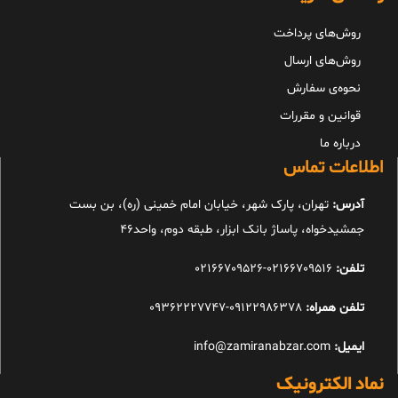
روش‌های پرداخت
روش‌های ارسال
نحوه‌ی سفارش
قوانین و مقررات
درباره ما
اطلاعات تماس
آدرس:
تهران، پارک شهر، خیابان امام خمینی (ره)، بن بست
جمشیدخواه، پاساژ بانک ابزار، طبقه دوم، واحد46
تلفن:
02166709516-02166709526
تلفن همراه:
09122986378-09362227747
ایمیل:
info@zamiranabzar.com
نماد الکترونیک