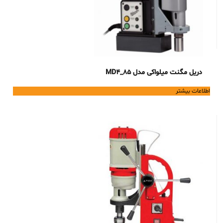
دریل مگنت میلواکی مدل MD4_85
اطلاعات بیشتر