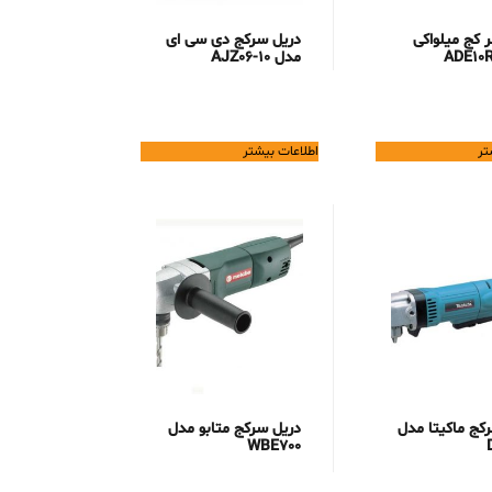
 کج میلواکی
دریل سرکج دی سی ای
مدل AJZ06-10
تر
اطلاعات بیشتر
کج ماکیتا مدل
دریل سرکج متابو مدل
WBE700