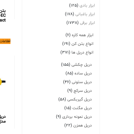
ابزار بادی
(125)
بتن
ابزار باغبانی
(178)
-EC
act
ابزار برقی
(1738)
ابزار همه کاره
(6)
اطلاعات
انواع بتن کن
(191)
انواع دریل ها
(371)
دریل چکشی
(155)
دریل ساده
(85)
دریل ستونی
(46)
دریل سرکج
(9)
دریل گیربکسی
(58)
دریل مگنت
(15)
دری
دریل نمونه برداری
(9)
مدل 160
دریل همزن
(22)