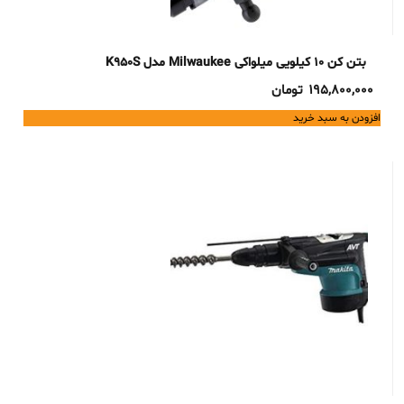
بتن کن 10 کیلویی میلواکی Milwaukee مدل K950S
195,800,000
تومان
افزودن به سبد خرید