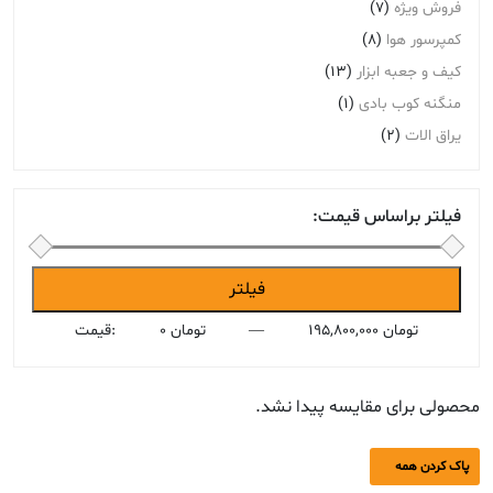
فروش ویژه
(7)
کمپرسور هوا
(8)
کیف و جعبه ابزار
(13)
منگنه کوب بادی
(1)
یراق الات
(2)
فیلتر براساس قیمت:
حداقل
حداکثر
فیلتر
قیمت
قیمت
195,800,000 تومان
—
0 تومان
قیمت:
محصولی برای مقایسه پیدا نشد.
پاک کردن همه