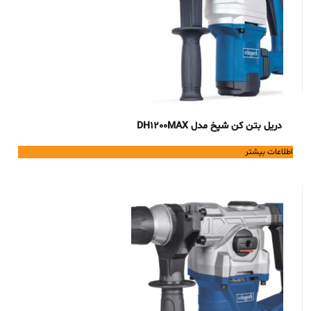
دریل بتن کن شپخ مدل DH1200MAX
اطلاعات بیشتر