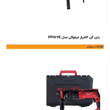
بتن کن 4شیار میلواکی مدل PFH24E
اطلاعات بیشتر