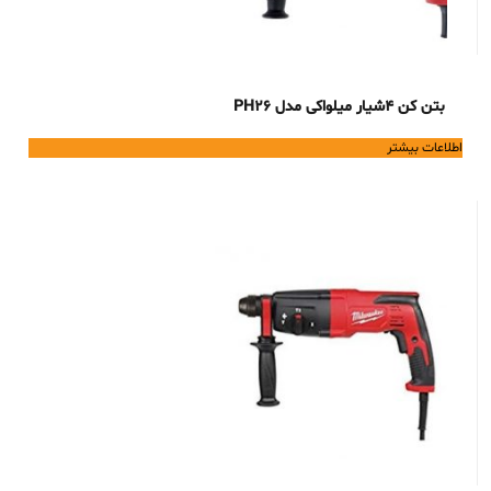
بتن کن 4شیار میلواکی مدل PH26
اطلاعات بیشتر