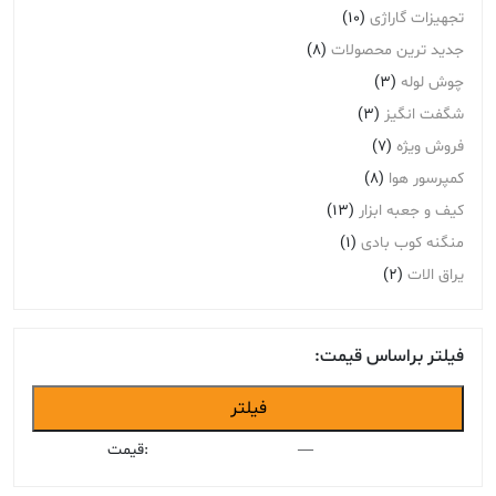
تجهیزات گاراژی
(10)
جدید ترین محصولات
(8)
چوش لوله
(3)
شگفت انگیز
(3)
فروش ویژه
(7)
کمپرسور هوا
(8)
کیف و جعبه ابزار
(13)
منگنه کوب بادی
(1)
یراق الات
(2)
فیلتر براساس قیمت:
حداقل
حداکثر
فیلتر
قیمت
قیمت
—
قیمت: