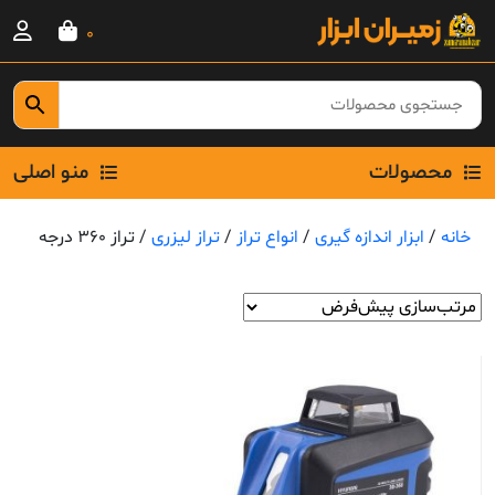
Ski
0
t
conten
محصولات
منو اصلی
خانه
/
ابزار اندازه گیری
/
انواع تراز
/
تراز لیزری
/ تراز 360 درجه