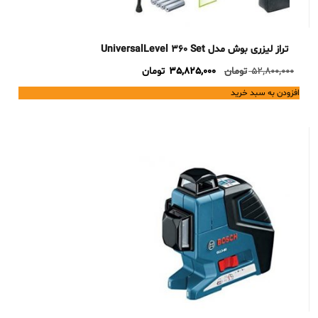
تراز لیزری بوش مدل UniversalLevel 360 Set
Current
Original
52,800,000
تومان
35,825,000
تومان
price
price
افزودن به سبد خرید
is:
was:
52,800,000 تومان.
35,825,000 تومان.