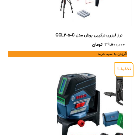
تراز لیزری ترکیبی بوش مدل GCL2-50C
39,800,000
تومان
افزودن به سبد خرید
تخفیف!