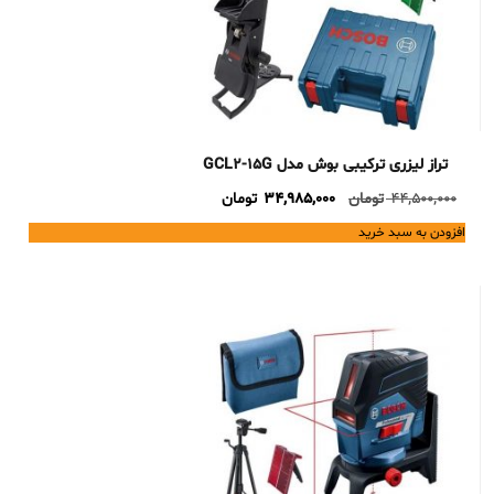
تراز لیزری ترکیبی بوش مدل GCL2-15G
Current
Original
44,500,000
تومان
34,985,000
تومان
price
price
افزودن به سبد خرید
is:
was:
44,500,000 تومان.
34,985,000 تومان.