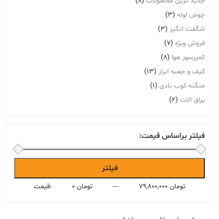
جدید ترین محصولات
(8)
چوش لوله
(3)
شگفت انگیز
(3)
فروش ویژه
(7)
کمپرسور هوا
(8)
کیف و جعبه ابزار
(13)
منگنه کوب بادی
(1)
یراق الات
(2)
فیلتر براساس قیمت:
حداقل
حداکثر
فیلتر
قیمت
قیمت
79,800,000 تومان
—
0 تومان
قیمت: