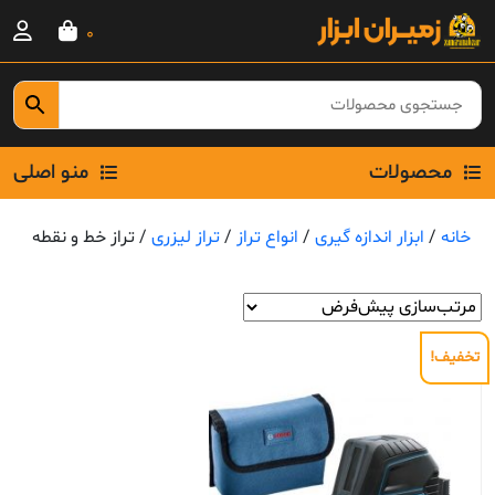
Ski
0
t
conten
محصولات
منو اصلی
خانه
/
ابزار اندازه گیری
/
انواع تراز
/
تراز لیزری
/ تراز خط و نقطه
تخفیف!