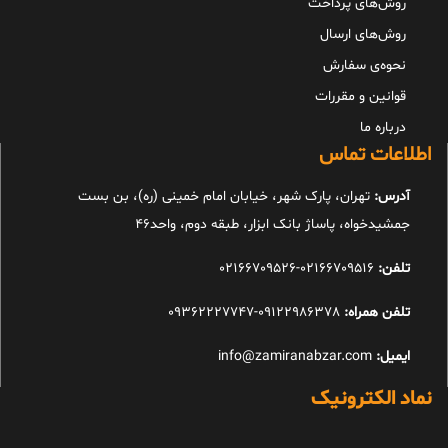
روش‌های پرداخت
روش‌های ارسال
نحوه‌ی سفارش
قوانین و مقررات
درباره ما
اطلاعات تماس
آدرس:
تهران، پارک شهر، خیابان امام خمینی (ره)، بن بست
جمشیدخواه، پاساژ بانک ابزار، طبقه دوم، واحد46
تلفن:
02166709516-02166709526
تلفن همراه:
09122986378-09362227747
ایمیل:
info@zamiranabzar.com
نماد الکترونیک