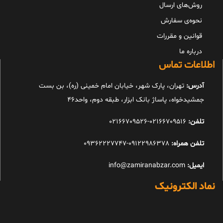
روش‌های ارسال
نحوه‌ی سفارش
قوانین و مقررات
درباره ما
اطلاعات تماس
آدرس:
تهران، پارک شهر، خیابان امام خمینی (ره)، بن بست
جمشیدخواه، پاساژ بانک ابزار، طبقه دوم، واحد46
تلفن:
02166709516-02166709526
تلفن همراه:
09122986378-09362227747
ایمیل:
info@zamiranabzar.com
نماد الکترونیک